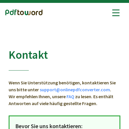
PDF in Word
Word in PDF
Kontakt
Alle PDF-Tools
Wenn Sie Unterstützung benötigen, kontaktieren Sie
uns bitte unter
support
@
onlinepdfconverter
.
com
.
Wir empfehlen Ihnen, unsere
FAQ
zu lesen. Es enthält
Antworten auf viele häufig gestellte Fragen.
Bevor Sie uns kontaktieren: